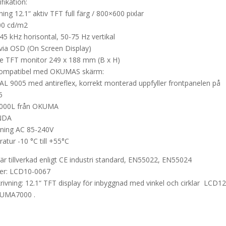
fikation:
ing 12.1“ aktiv TFT full färg / 800×600 pixlar
00 cd/m2
45 kHz horisontal, 50-75 Hz vertikal
r via OSD (On Screen Display)
de TFT monitor 249 x 188 mm (B x H)
kompatibel med OKUMAS skärm:
AL 9005 med antireflex, korrekt monterad uppfyller frontpanelen på
5
7000L från OKUMA
NDA
jning AC 85-240V
atur -10 °C till +55°C
är tillverkad enligt CE industri standard, EN55022, EN55024
er: LCD10-0067
rivning: 12.1“ TFT display för inbyggnad med vinkel och cirklar LCD1
UMA7000 .