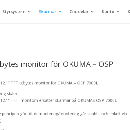
 Styrsystem
Skärmar
Cnc delar
Konto
K
tbytes monitor för OKUMA – OSP
12.1“ TFT utbytes monitor för OKUMA – OSP 7000L
ning skärm:
12.1“ TFT monitorn ersätter skärmar på OKUMAS OSP 7000L
y principen gör att demontering/montering går snabbt och enkelt via
.