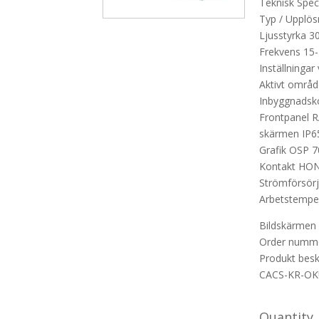
Teknisk Speci
Typ / Upplösn
Ljusstyrka 3
Frekvens 15-
Inställninga
Aktivt områ
Inbyggnads
Frontpanel R
skärmen IP6
Grafik OSP 
Kontakt HO
Strömförsör
Arbetstemper
Bildskärmen 
Order numm
Produkt besk
CACS-KR-OK
Quantity