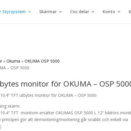
 Styrsystem
Skärmar
Cnc delar
Konto
K
ar
»
Okuma
»
OKUMA OSP 5000
UMA – OSP 5000
tbytes monitor för OKUMA – OSP 500
10.4“ TFT utbytes monitor för OKUMA – OSP 5000
ning skärm:
10.4“ TFT monitorn ersätter OKUMAS OSP 5000 L 12“ bildrörs monit
y principen gör att demontering/montering går snabbt och enkelt via
.