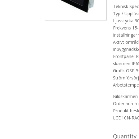
Teknisk Speci
Typ / Upplösn
Ljusstyrka 3
Frekvens 15-
Inställninga
Aktivt områ
Inbyggnads
Frontpanel R
skärmen IP6
Grafik OSP 
Strömförsör
Arbetstemper
Bildskärmen 
Order numm
Produkt besk
LCD10N-RA
Quantity