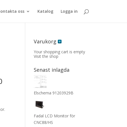
ontakta oss
Katalog
Logga in
Varukorg
Your shopping cart is empty
Visit the shop
Senast inlagda
0
Elschema 91203929B
or.
Fadal LCD Monitor för
CNC88/HS