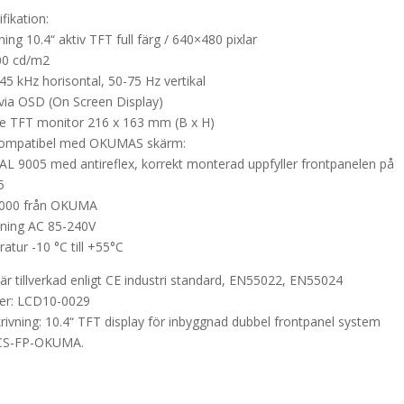
fikation:
ing 10.4“ aktiv TFT full färg / 640×480 pixlar
00 cd/m2
45 kHz horisontal, 50-75 Hz vertikal
r via OSD (On Screen Display)
de TFT monitor 216 x 163 mm (B x H)
kompatibel med OKUMAS skärm:
AL 9005 med antireflex, korrekt monterad uppfyller frontpanelen på
5
5000 från OKUMA
jning AC 85-240V
atur -10 °C till +55°C
är tillverkad enligt CE industri standard, EN55022, EN55024
er: LCD10-0029
rivning: 10.4“ TFT display för inbyggnad dubbel frontpanel system
CS-FP-OKUMA.