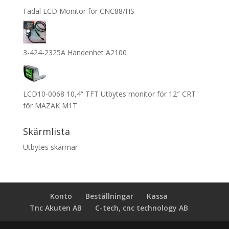
Fadal LCD Monitor för CNC88/HS
3-424-2325A Handenhet A2100
LCD10-0068 10,4“ TFT Utbytes monitor för 12″ CRT
för MAZAK M1T
Skärmlista
Utbytes skärmar
Konto
Beställningar
Kassa
Tnc Akuten AB
C-tech, cnc technology AB