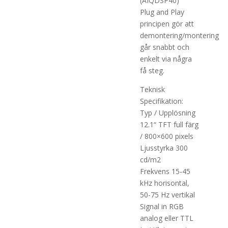
(AIQDSP40)
Plug and Play
principen gör att
demontering/montering
går snabbt och
enkelt via några
få steg.
Teknisk
Specifikation:
Typ / Upplösning
12.1“ TFT full färg
/ 800×600 pixels
Ljusstyrka 300
cd/m2
Frekvens 15-45
kHz horisontal,
50-75 Hz vertikal
Signal in RGB
analog eller TTL