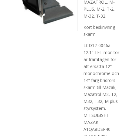
MAZATROL, M-
PLUS, M-2, T-2,
M-32, T-32,
Kort beskrivning
skärm:
LCD12-0046a –
12.1“ TFT monitor
är framtagen för
att ersätta 12“
monochrome och
14“ färg bridrörs
skärm till Mazak,
Mazatrol M2, T2,
M32, T32, M plus
styrsystem.
MITSUBISHI
MAZAK
A1QA8DSP40