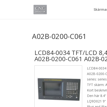
Skärmar
A02B-0200-C061
LCD84-0034 TFT/LCD 8,4“
A02B-0200-C061 A02B-0
LCD84-0034 
A02B-0200-
series: serie
TFT skärm: 
Kort beskrivn
Den här 8.4“
LQ9D021 9“ T
Plug and Pla