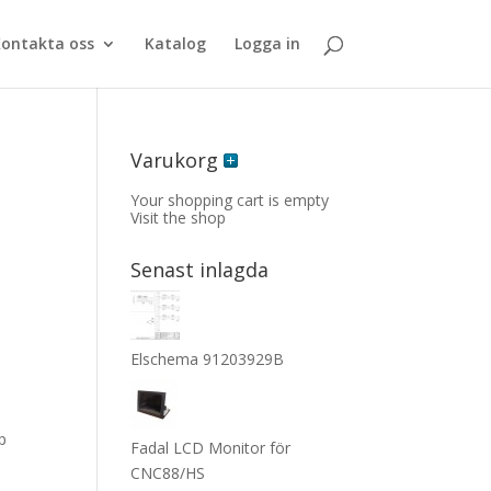
ontakta oss
Katalog
Logga in
Varukorg
Your shopping cart is empty
Visit the shop
Senast inlagda
Elschema 91203929B
p
Fadal LCD Monitor för
CNC88/HS