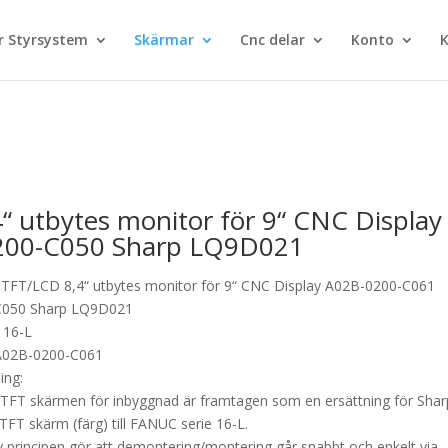
 Styrsystem
Skärmar
Cnc delar
Konto
K
 utbytes monitor för 9“ CNC Display
200-C050 Sharp LQ9D021
TFT/LCD 8,4“ utbytes monitor för 9“ CNC Display A02B-0200-C061
C050 Sharp LQ9D021
s 16-L
A02B-0200-C061
ing:
 TFT skärmen för inbyggnad är framtagen som en ersättning för Shar
FT skärm (färg) till FANUC serie 16-L.
y principen gör att demontering/montering går snabbt och enkelt via