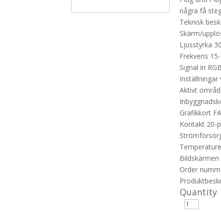
några få steg
Teknisk beskr
Skärm/upplösn
Ljusstyrka 3
Frekvens 15-
Signal in RG
Inställninga
Aktivt områ
Inbyggnadsk
Grafikkort F
Kontakt 20-p
Strömförsör
Temperature
Bildskärmen 
Order numm
Produktbeskr
Quantity