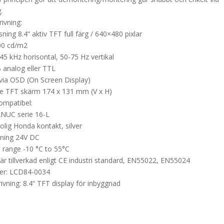
.
ivning:
ing 8.4“ aktiv TFT full färg / 640×480 pixlar
00 cd/m2
45 kHz horisontal, 50-75 Hz vertikal
B analog eller TTL
r via OSD (On Screen Display)
de TFT skärm 174 x 131 mm (V x H)
ompatibel:
ANUC serie 16-L
olig Honda kontakt, silver
jning 24V DC
 range -10 °C to 55°C
är tillverkad enligt CE industri standard, EN55022, EN55024
er: LCD84-0034
ivning: 8.4“ TFT display för inbyggnad