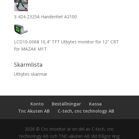
3-424-2325A Handenhet A2100
LCD10-0068 10,4“ TFT Utbytes monitor för 12″ CRT
för MAZAK M1T
Skärmlista
Utbytes skärmar
Konto
Beställningar
Kassa
Tnc Akuten AB
C-tech, cnc technology AB
2026
© Cnc monitor är en del av C-tech, cnc
technology AB och TNC-akuten AB Vid frågor ring