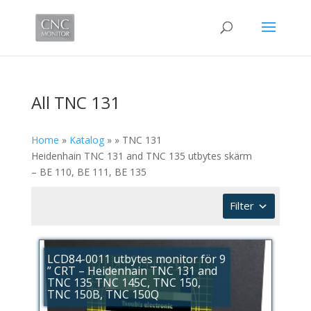
All TNC 131
Home
»
Katalog
»
»
TNC 131
Heidenhain TNC 131 and TNC 135 utbytes skärm
– BE 110, BE 111, BE 135
Filter
LCD84-0011 utbytes monitor för 9
” CRT – Heidenhain TNC 131 and
TNC 135 TNC 145C, TNC 150,
TNC 150B, TNC 150Q