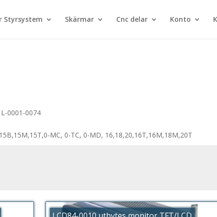
 Styrsystem
Skärmar
Cnc delar
Konto
K
1L-0001-0074
A,15B,15M,15T,0-MC, 0-TC, 0-MD, 16,18,20,16T,16M,18M,20T
LCD84-0010 utbytes monitor TFT/LCD