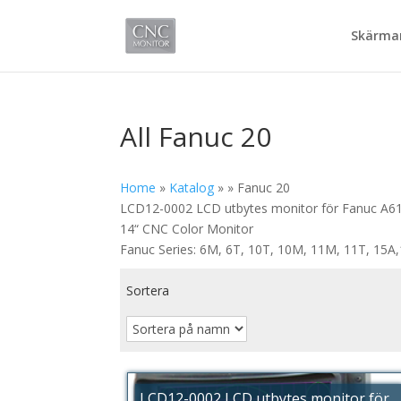
Skärmar
All Fanuc 20
Home
»
Katalog
»
»
Fanuc 20
LCD12-0002 LCD utbytes monitor för Fanuc A6
14“ CNC Color Monitor
Fanuc Series: 6M, 6T, 10T, 10M, 11M, 11T, 15
Sortera
LCD12-0002 LCD utbytes monitor för