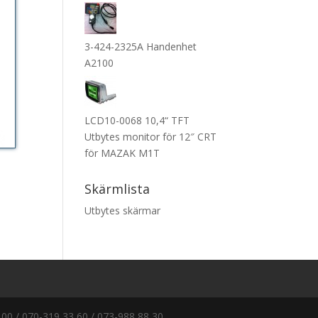
3-424-2325A Handenhet
A2100
LCD10-0068 10,4“ TFT
Utbytes monitor för 12″ CRT
för MAZAK M1T
Skärmlista
Utbytes skärmar
00 / 070-319 33 60 / 073-988 88 30