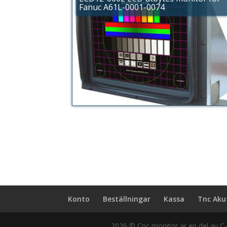
Fanuc A61L-0001-0074
Konto
Beställningar
Kassa
Tnc Aku
2026
© Cnc monitor är en del av C-