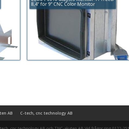
8,4“ för 9“ CNC Color Monitor
ten AB
C-tech, cnc technology AB
tech, cnc technology AB och TNC-akuten AB Vid frågor ring 0122-251