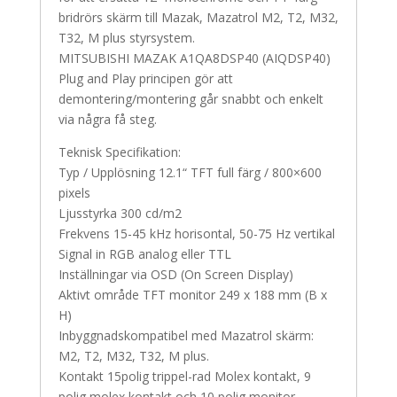
bridrörs skärm till Mazak, Mazatrol M2, T2, M32,
T32, M plus styrsystem.
MITSUBISHI MAZAK A1QA8DSP40 (AIQDSP40)
Plug and Play principen gör att
demontering/montering går snabbt och enkelt
via några få steg.
Teknisk Specifikation:
Typ / Upplösning 12.1“ TFT full färg / 800×600
pixels
Ljusstyrka 300 cd/m2
Frekvens 15-45 kHz horisontal, 50-75 Hz vertikal
Signal in RGB analog eller TTL
Inställningar via OSD (On Screen Display)
Aktivt område TFT monitor 249 x 188 mm (B x
H)
Inbyggnadskompatibel med Mazatrol skärm:
M2, T2, M32, T32, M plus.
Kontakt 15polig trippel-rad Molex kontakt, 9
polig molex kontakt och 10 polig monitor