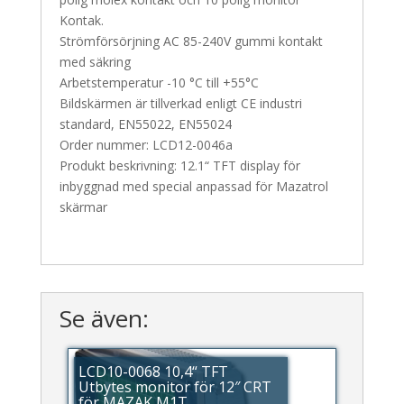
Kontak.
Strömförsörjning AC 85-240V gummi kontakt
med säkring
Arbetstemperatur -10 °C till +55°C
Bildskärmen är tillverkad enligt CE industri
standard, EN55022, EN55024
Order nummer: LCD12-0046a
Produkt beskrivning: 12.1“ TFT display för
inbyggnad med special anpassad för Mazatrol
skärmar
Se även:
LCD10-0068 10,4“ TFT
Utbytes monitor för 12″ CRT
för MAZAK M1T