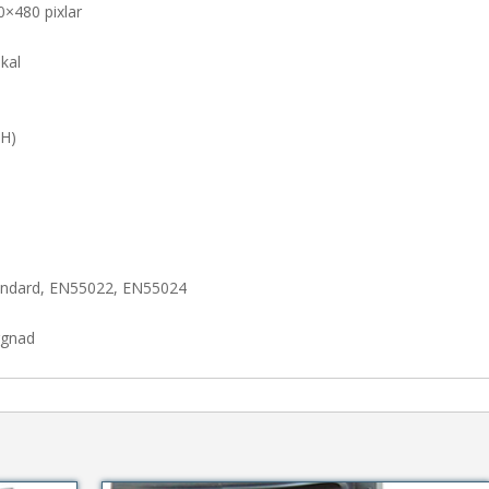
0×480 pixlar
kal
 H)
 standard, EN55022, EN55024
ggnad