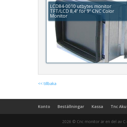
LCD84-0010 utbytes monitor
TFT/LCD 8,4“ för 9“ CNC Color
Monitor
<< tillbaka
Konto
Beställningar
Kassa
Tnc Aku
2026
© Cnc monitor är en del av C-