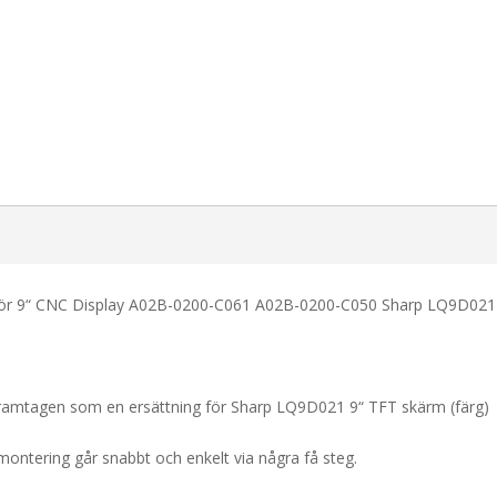
för 9“ CNC Display A02B-0200-C061 A02B-0200-C050 Sharp LQ9D021
framtagen som en ersättning för Sharp LQ9D021 9“ TFT skärm (färg)
montering går snabbt och enkelt via några få steg.