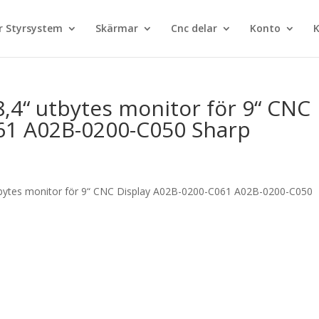
 Styrsystem
Skärmar
Cnc delar
Konto
K
,4“ utbytes monitor för 9“ CNC
61 A02B-0200-C050 Sharp
bytes monitor för 9“ CNC Display A02B-0200-C061 A02B-0200-C050