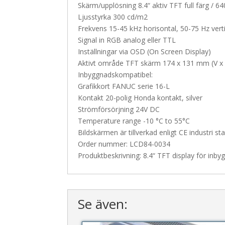
Skärm/upplösning 8.4“ aktiv TFT full färg / 64
Ljusstyrka 300 cd/m2
Frekvens 15-45 kHz horisontal, 50-75 Hz verti
Signal in RGB analog eller TTL
Inställningar via OSD (On Screen Display)
Aktivt område TFT skärm 174 x 131 mm (V x
Inbyggnadskompatibel:
Grafikkort FANUC serie 16-L
Kontakt 20-polig Honda kontakt, silver
Strömförsörjning 24V DC
Temperature range -10 °C to 55°C
Bildskärmen är tillverkad enligt CE industri
Order nummer: LCD84-0034
Produktbeskrivning: 8.4“ TFT display för inby
Se även: