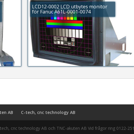
LCD12-0002 LCD utbytes monitor
för Fanuc A61L-0001-0074
ten AB
C-tech, cnc technology AB
tech, cnc technology AB och TNC-akuten AB Vid frågor ring 0122-251