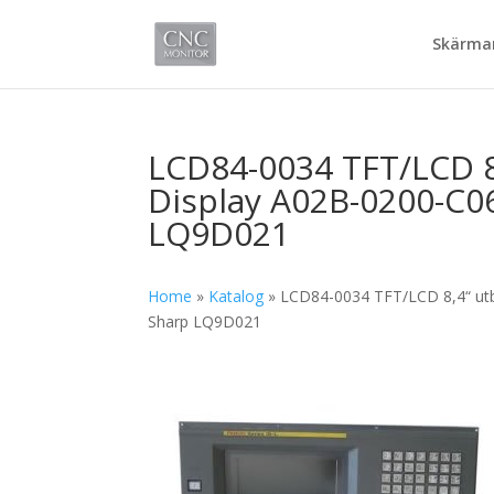
Skärmar
LCD84-0034 TFT/LCD 8
Display A02B-0200-C0
LQ9D021
Home
»
Katalog
»
LCD84-0034 TFT/LCD 8,4“ ut
Sharp LQ9D021