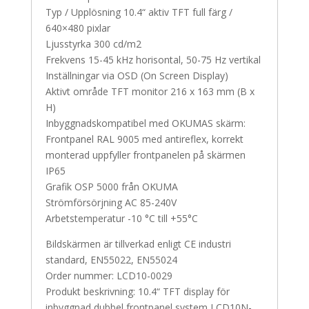
Typ / Upplösning 10.4“ aktiv TFT full färg /
640×480 pixlar
Ljusstyrka 300 cd/m2
Frekvens 15-45 kHz horisontal, 50-75 Hz vertikal
Inställningar via OSD (On Screen Display)
Aktivt område TFT monitor 216 x 163 mm (B x
H)
Inbyggnadskompatibel med OKUMAS skärm:
Frontpanel RAL 9005 med antireflex, korrekt
monterad uppfyller frontpanelen på skärmen
IP65
Grafik OSP 5000 från OKUMA
Strömförsörjning AC 85-240V
Arbetstemperatur -10 °C till +55°C
Bildskärmen är tillverkad enligt CE industri
standard, EN55022, EN55024
Order nummer: LCD10-0029
Produkt beskrivning: 10.4“ TFT display för
inbyggnad dubbel frontpanel system LCD10N-