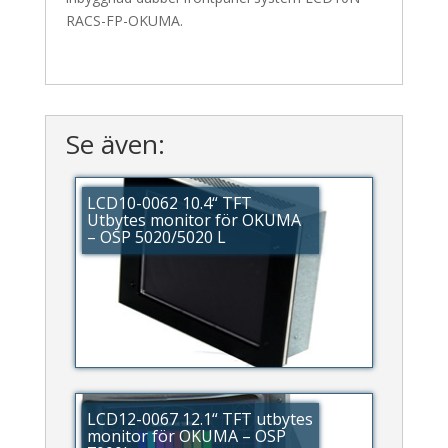
RACS-FP-OKUMA.
Se även:
LCD10-0062 10.4“ TFT
Utbytes monitor för OKUMA
– OSP 5020/5020 L
LCD12-0067 12.1“ TFT utbytes
monitor för OKUMA – OSP